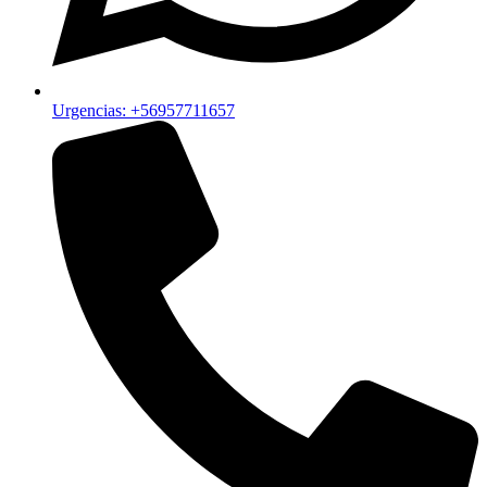
Urgencias: +56957711657